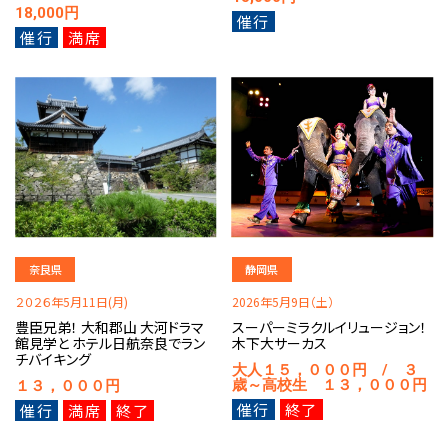
18,000円
催行
催行
満席
奈良県
静岡県
２０２６年5月11日(月)
2026年5月9日（土）
豊臣兄弟！ 大和郡山 大河ドラマ
スーパーミラクルイリュージョン！
館見学と ホテル日航奈良でラン
木下大サーカス
チバイキング
大人１５，０００円 / ３
歳～高校生 １３，０００円
１３，０００円
催行
終了
催行
満席
終了