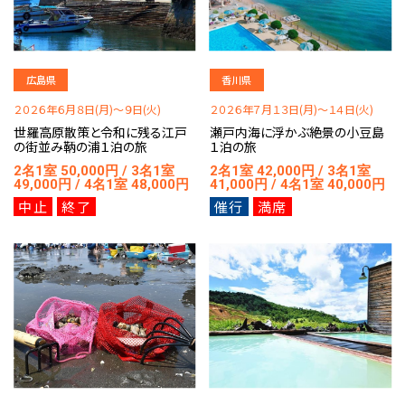
広島県
香川県
２０２６年６月８日(月)～９日(火)
２０２６年７月１３日(月)～１４日(火)
世羅高原散策と令和に残る江戸
瀬戸内海に浮かぶ絶景の小豆島
の街並み鞆の浦１泊の旅
１泊の旅
2名1室 50,000円 / 3名1室
2名1室 42,000円 / 3名1室
49,000円 / 4名1室 48,000円
41,000円 / 4名1室 40,000円
中止
終了
催行
満席