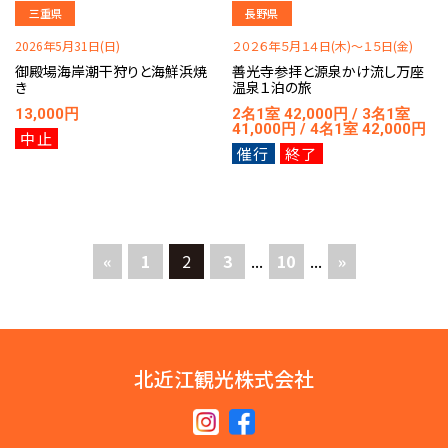
三重県
長野県
2026年5月31日(日)
２０２６年５月１４日(木)～１５日(金)
御殿場海岸潮干狩りと海鮮浜焼
善光寺参拝と源泉かけ流し万座
き
温泉１泊の旅
13,000円
2名1室 42,000円 / 3名1室
41,000円 / 4名1室 42,000円
中止
催行
終了
«
1
2
3
...
10
...
»
北近江観光株式会社