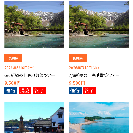
長野県
長野県
2026年6月6日（土）
2026年7月8日（水）
6/6新緑の上高地散策ツアー
7/8新緑の上高地散策ツアー
9,500円
9,500円
催行
満席
終了
催行
終了