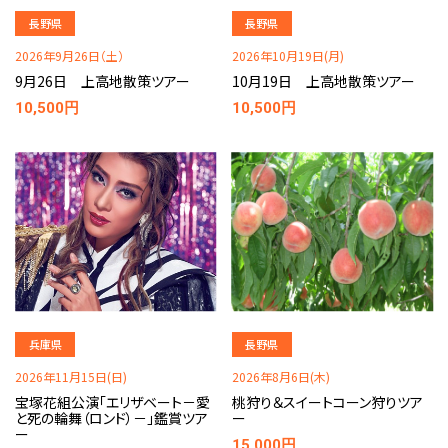
長野県
長野県
2026年9月26日（土）
2026年10月19日(月)
9月26日 上高地散策ツアー
10月19日 上高地散策ツアー
10,500円
10,500円
兵庫県
長野県
2026年11月15日(日)
2026年8月6日(木)
宝塚花組公演「エリザベート－愛
桃狩り＆スイートコーン狩りツア
と死の輪舞（ロンド）－」鑑賞ツア
ー
ー
15,000円